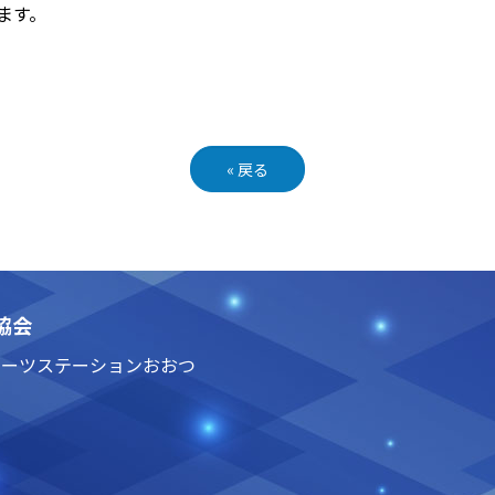
ます。
«
戻る
協会
3 スポーツステーションおおつ