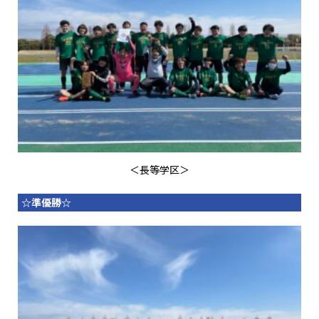
＜長等学区＞
☆準優勝☆