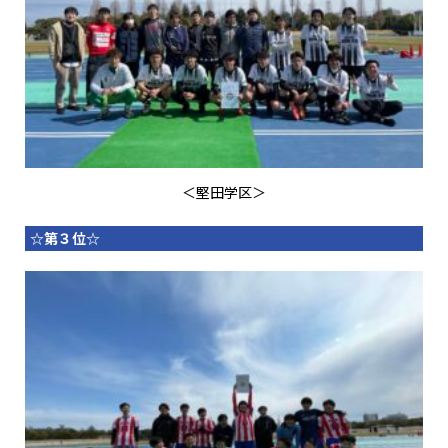
＜堅田学区＞
☆第３位☆