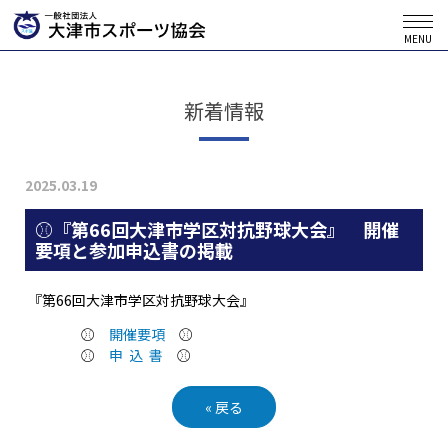
MENU
新着情報
2025.03.19
⚾『第66回大津市学区対抗野球大会』 開催
要項と参加申込書の掲載
『第66回大津市学区対抗野球大会』
⚾
開催要項
⚾
⚾
申 込 書
⚾
«
戻る