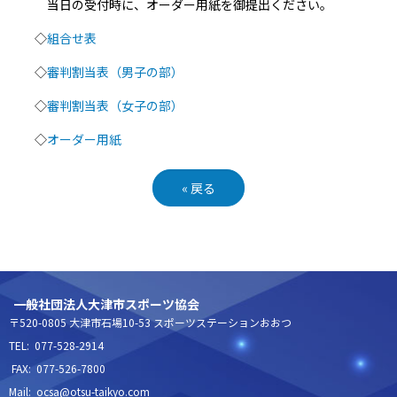
当日の受付時に、オーダー用紙を御提出ください。
◇
組合せ表
◇
審判割当表（男子の部）
◇
審判割当表（女子の部）
◇
オーダー用紙
«
戻る
一般社団法人大津市スポーツ協会
〒520-0805 大津市石場10-53 スポーツステーションおおつ
TEL: 077-528-2914
FAX: 077-526-7800
Mail: ocsa@otsu-taikyo.com